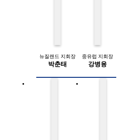
뉴질랜드 지회장
중유럽 지회장
박춘태
강병융