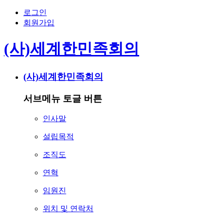
로그인
회원가입
(사)세계한민족회의
(사)세계한민족회의
서브메뉴 토글 버튼
인사말
설립목적
조직도
연혁
임원진
위치 및 연락처