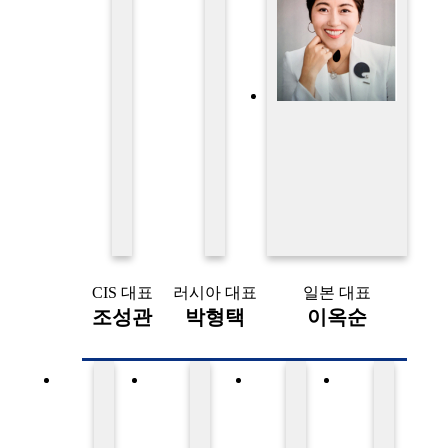
CIS 대표
러시아 대표
일본 대표
조성관
박형택
이옥순